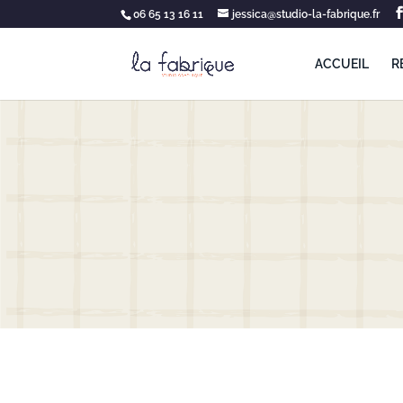
06 65 13 16 11
jessica@studio-la-fabrique.fr
ACCUEIL
R