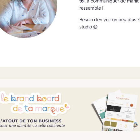
toi
, à communiquer de manière
ressemble !
Besoin d’en voir un peu plus 
studio
😉